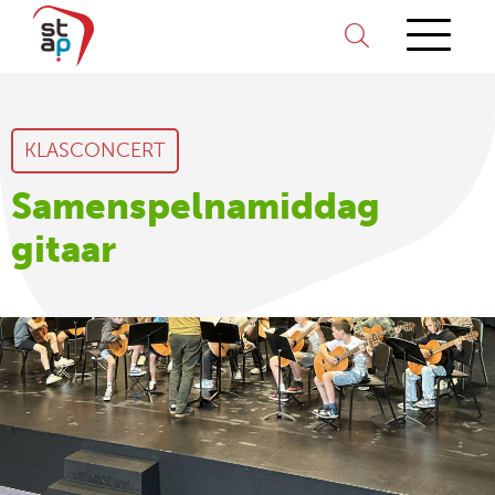
KLASCONCERT
Samenspelnamiddag
gitaar