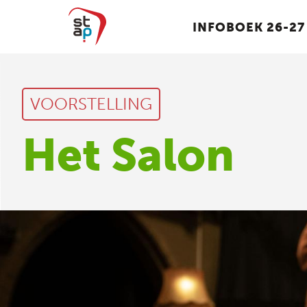
INFOBOEK 26-27
VOORSTELLING
Het Salon
MUZIEK KLASSIEK
MUZIEK J
6 en 7 jaar
6 en 7 jaar
8 tot 18 jaar
8 tot 18 jaa
Volwassenen
Volwassen
Instrumenten
Instrument
Ensembles
Ensembles