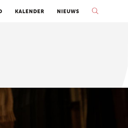
D
KALENDER
NIEUWS
DOMEINOVERSCHRIJDEND
Muziek- en woordinitiatie
Muziek- en beeldinitiatie
Musical
s