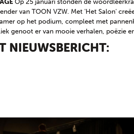
TAGE
Op 25 januari stonden de woordleerkr
lender van TOON VZW. Met 'Het Salon' creë
skamer op het podium, compleet met panne
iek genoot er van mooie verhalen, poëzie e
IT NIEUWSBERICHT: