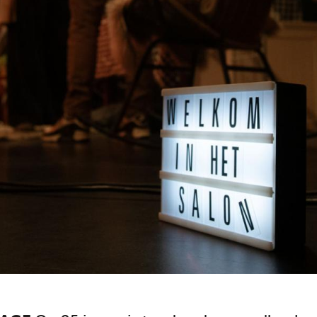
Tarieven
Instrumentenverhuur
Onze visie
Hoe evalueren wij?
Zorgbeleid
Contact
Vacatures