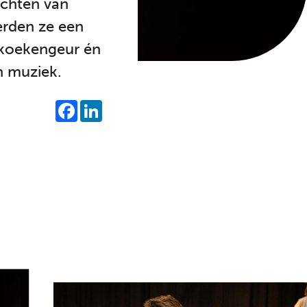
achten van
erden ze een
nkoekengeur én
n muziek.
SHARE
FACEBOOK
LINKEDIN