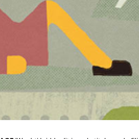
Tarieven
Instrumentenverhuur
Onze visie
Hoe evalueren wij?
Zorgbeleid
Contact
Vacatures