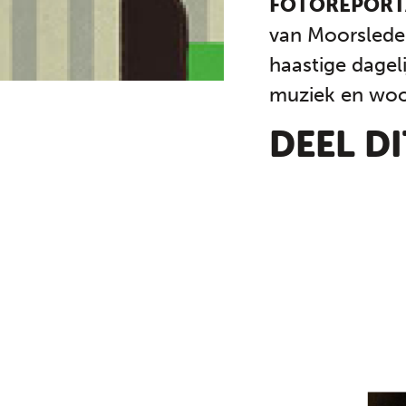
FOTOREPOR
van Moorslede.
haastige dagel
muziek en woo
DEEL D