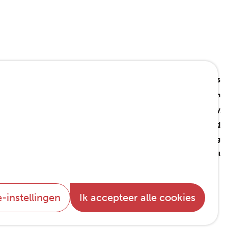
STAP © 2026
Privacy-instellingen
Cookie policy
Privacybeleid
Toegankelijkheidsverklaring
Conquered by Hannibal
-instellingen
Ik accepteer alle cookies