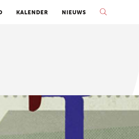
D
KALENDER
NIEUWS
DOMEINOVERSCHRIJDEND
Muziek- en woordinitiatie
Muziek- en beeldinitiatie
Musical
s