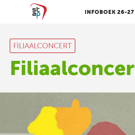
INFOBOEK 26-27
FILIAALCONCERT
Filiaalconce
MUZIEK KLASSIEK
MUZIEK J
6 en 7 jaar
6 en 7 jaar
8 tot 18 jaar
8 tot 18 jaa
Volwassenen
Volwassen
Instrumenten
Instrument
Ensembles
Ensembles