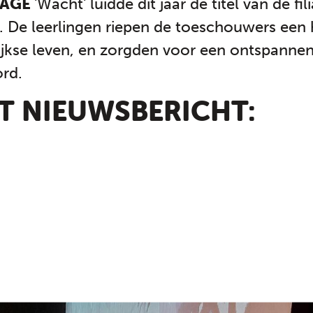
TAGE
'Wacht' luidde dit jaar de titel van de fil
 De leerlingen riepen de toeschouwers een h
ijkse leven, en zorgden voor een ontspanne
rd.
IT NIEUWSBERICHT: