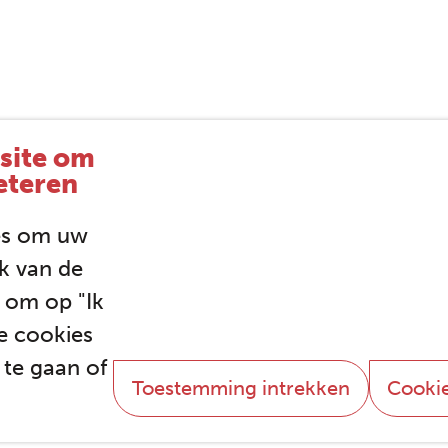
site om
eteren
es om uw
ik van de
e om op "Ik
e cookies
 te gaan of
Toestemming intrekken
Cookie