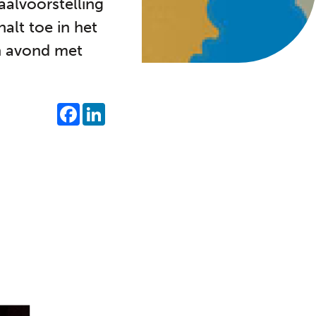
iaalvoorstelling
alt toe in het
n avond met
SHARE
FACEBOOK
LINKEDIN