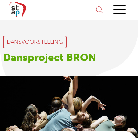
DANSVOORSTELLING
Dansproject BRON