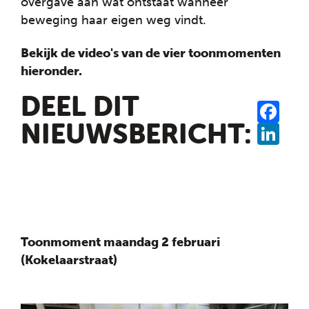
overgave aan wat ontstaat wanneer
beweging haar eigen weg vindt.
Bekijk de video's van de vier toonmomenten
hieronder.
DEEL DIT
SHA
FAC
NIEUWSBERICHT:
LINK
Toonmoment maandag 2 februari
(Kokelaarstraat)